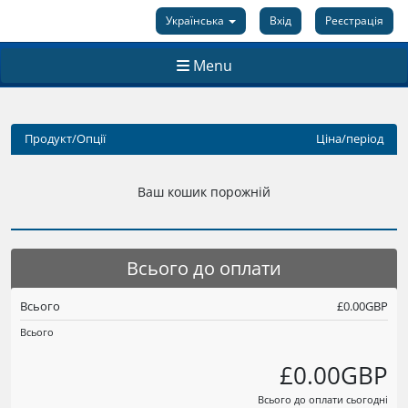
Українська
Вхід
Реєстрація
Menu
Продукт/Опції
Ціна/період
Ваш кошик порожній
Всього до оплати
Всього
£0.00GBP
Всього
£0.00GBP
Всього до оплати сьогодні